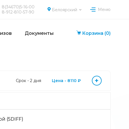
8(34670)5-16-00
Меню
Белоярский
8-912-810-57-90
лизов
Документы
Корзина
(0)
+
Срок - 2 дня
Цена - 8110 ₽
й (5DIFF)