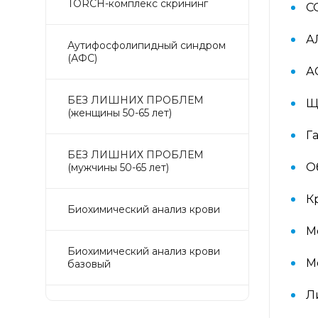
TORCH-комплекс скрининг
С
А
Аyтифосфолипидный синдром
(АФС)
А
БЕЗ ЛИШНИХ ПРОБЛЕМ
Щ
(женщины 50-65 лет)
Г
БЕЗ ЛИШНИХ ПРОБЛЕМ
О
(мужчины 50-65 лет)
К
Биохимический анализ крови
М
Биохимический анализ крови
М
базовый
Л
Гастрокомплекс