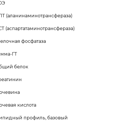
ОЭ
ЛТ (аланинаминотрансфераза)
СТ (аспартатаминотрансфераза)
елочная фосфатаза
амма-ГТ
бщий белок
реатинин
очевина
очевая кислота
ипидный профиль, базовый