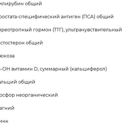
илирубин общий
ростата-специфический антиген (ПСА) общий
иреотропный гормон (ТТГ), ультрачувствительный
естостерон общий
люкоза
5-ОН витамин D, суммарный (кальциферол)
альций общий
осфор неорганический
агний
инк