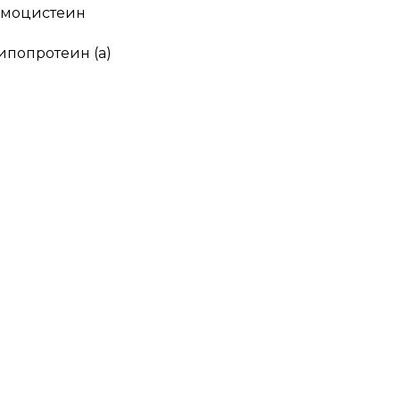
омоцистеин
ипопротеин (а)