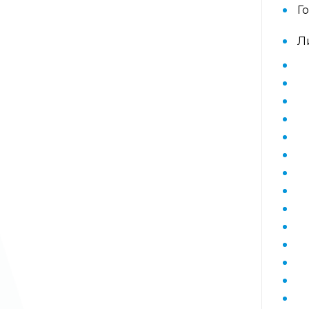
Диагностика гепатитов скрининг
Г
Л
Диагностика дегенеративных
заболеваний позвоночника
Диагностика демиелинизирующих
заболеваний
Диагностика диабета
биохимический
Диагностика нарушений функции
яичников
Диагностика нейрогенных
опухолей
Диагностика паразитарных