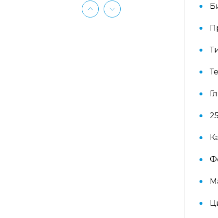
Б
Гематологический (диагностика
П
анемий)
Т
Гормональный профиль для
женщин
Т
Г
Гормональный профиль для
мужчин
2
Госпитальный
К
Ф
Госпитальный терапевтический
М
Госпитальный хирургический
Ц