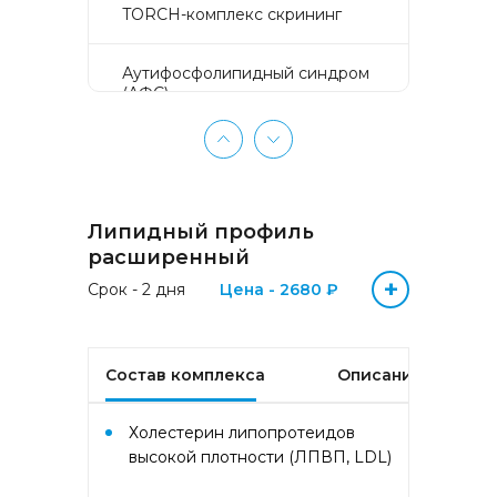
TORCH-комплекс скрининг
Аyтифосфолипидный синдром
(АФС)
БЕЗ ЛИШНИХ ПРОБЛЕМ
(женщины 50-65 лет)
Липидный профиль
БЕЗ ЛИШНИХ ПРОБЛЕМ
(мужчины 50-65 лет)
расширенный
+
Срок - 2 дня
Цена - 2680 ₽
Биохимический анализ крови
Биохимический анализ крови
Состав комплекса
Описание
базовый
Холестерин липопротеидов
Гастрокомплекс
высокой плотности (ЛПВП, LDL)