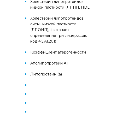
Холестерин липопротеидов
Гематологический (диагностика
анемий)
низкой плотности (ЛПНП, HDL)
Холестерин липопротеидов
Гормональный профиль для
очень низкой плотности
женщин
(ЛПОНП), (включает
определение триглицеридов,
Гормональный профиль для
код 4.5.A1.201)
мужчин
Коэффициент атерогенности
Госпитальный
Аполипопротеин А1
Госпитальный терапевтический
Липопротеин (а)
Госпитальный хирургический
Диагностика гепатитов
скрининг