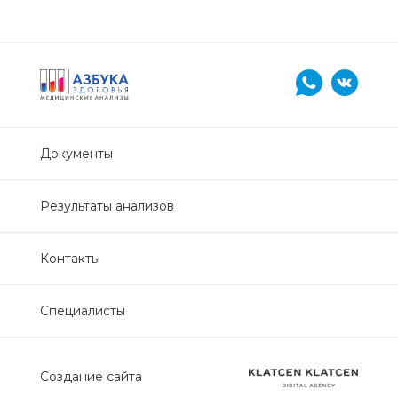
Нефрологический
биохимический
Обследование печени
Обследование печени базовый
Документы
Обследование щитовидной
железы
Результаты анализов
Обследование щитовидной
Контакты
железы скрининг
Онкологический для женщин
Специалисты
биохимический
Онкологический для мужчин
Создание сайта
биохимический