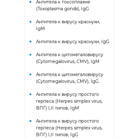
Антитела к токсоплазме
Гематологический (диагностика
(Toxoplasma gondii), IgG
анемий)
Антитела к вирусу краснухи,
IgM
Гормональный профиль для
женщин
Антитела к вирусу краснухи, IgG
Гормональный профиль для
Антитела к цитомегаловирусу
мужчин
(Cytomegalovirus, CMV), IgM
Госпитальный
Антитела к цитомегаловирусу
(Cytomegalovirus, CMV), IgG
Госпитальный терапевтический
Антитела к вирусу простого
герпеса (Herpes simplex virus,
Госпитальный хирургический
ВПГ) I,II типов, IgM
Антитела к вирусу простого
Диагностика гепатитов
герпеса (Herpes simplex virus,
скрининг
ВПГ) I,II типов, IgG