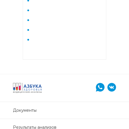
Нефрологический
биохимический
Обследование печени
Обследование печени базовый
Обследование щитовидной
железы
Обследование щитовидной
железы скрининг
Онкологический для женщин
биохимический
Документы
Онкологический для мужчин
Результаты анализов