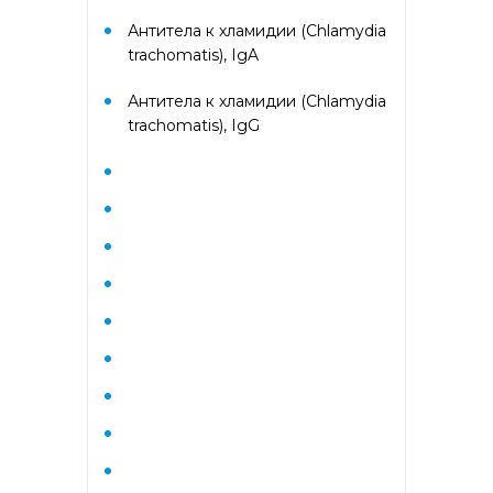
Диагностика дегенеративных
Антитела к хламидии (Chlamydia
заболеваний позвоночника
trachomatis), IgA
Диагностика
Антитела к хламидии (Chlamydia
демиелинизирующих
trachomatis), IgG
заболеваний
Диагностика диабета
биохимический
Диагностика нарушений
функции яичников
Диагностика нейрогенных
опухолей
Диагностика паразитарных
заболеваний