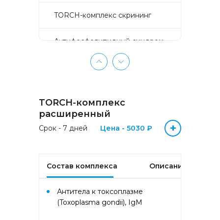
TORCH-комплекс скрининг
Аyтифосфолипидный синдром
(АФС)
БЕЗ ЛИШНИХ ПРОБЛЕМ
(женщины 50-65 лет)
TORCH-комплекс
БЕЗ ЛИШНИХ ПРОБЛЕМ
расширенный
(мужчины 50-65 лет)
+
Срок - 7 дней
Цена - 5030 ₽
Биохимический анализ крови
Состав комплекса
Описание
Биохимический анализ крови
базовый
Антитела к токсоплазме
(Toxoplasma gondii), IgM
Гастрокомплекс