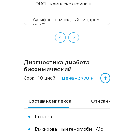
TORCH-комплекс скрининг
Аyтифосфолипидный синдром
(АФС)
БЕЗ ЛИШНИХ ПРОБЛЕМ
(женщины 50-65 лет)
Диагностика диабета
БЕЗ ЛИШНИХ ПРОБЛЕМ
(мужчины 50-65 лет)
биохимический
+
Срок - 10 дней
Цена - 3770 ₽
Биохимический анализ крови
Биохимический анализ крови
Состав комплекса
Описание
базовый
Глюкоза
Гастрокомплекс
Гликированный гемоглобин А1с