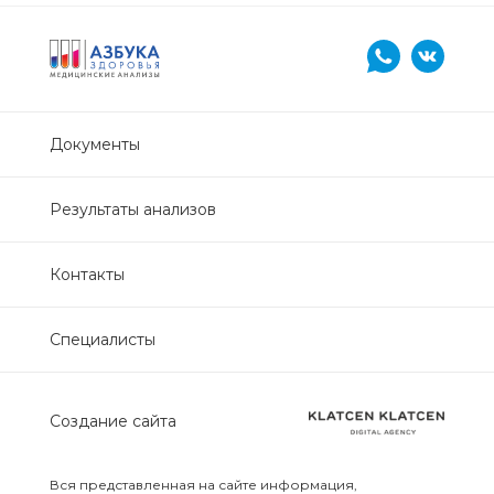
Нефрологический
биохимический
Обследование печени
Документы
Обследование печени базовый
Результаты анализов
Обследование щитовидной
железы
Контакты
Обследование щитовидной
железы скрининг
Специалисты
Онкологический для женщин
биохимический
Создание сайта
Онкологический для мужчин
биохимический
Вся представленная на сайте информация,