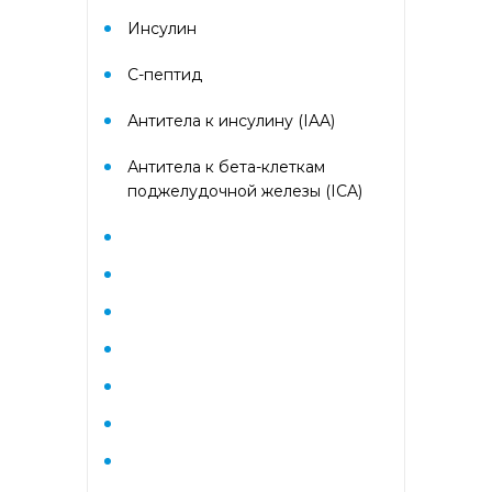
Гематологический (диагностика
анемий)
Инсулин
C-пептид
Гормональный профиль для
женщин
Антитела к инсулину (IAA)
Гормональный профиль для
Антитела к бета-клеткам
мужчин
поджелудочной железы (ICA)
Госпитальный
Госпитальный терапевтический
Госпитальный хирургический
Диагностика гепатитов
скрининг