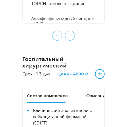
TORCH-комплекс скрининг
Аyтифосфолипидный синдром
(АФС)
БЕЗ ЛИШНИХ ПРОБЛЕМ
(женщины 50-65 лет)
Госпитальный
БЕЗ ЛИШНИХ ПРОБЛЕМ
(мужчины 50-65 лет)
хирургический
+
Срок - 1-3 дня
Цена - 4600 ₽
Биохимический анализ крови
Биохимический анализ крови
Состав комплекса
Описание
базовый
Клинический анализ крови с
Гастрокомплекс
лейкоцитарной формулой
(5DIFF)