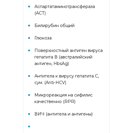
Диагностика дегенеративных
заболеваний позвоночника
Аспартатаминотрансфераза
(АСТ)
Диагностика
Билирубин общий
демиелинизирующих
заболеваний
Глюкоза
Диагностика диабета
Поверхностный антиген вируса
биохимический
гепатита В (австралийский
антиген, HbsAg)
Диагностика нарушений
функции яичников
Антитела к вирусу гепатита С,
сум. (Anti-HCV)
Диагностика нейрогенных
Микрореакция на сифилис
опухолей
качественно (RPR)
Диагностика паразитарных
ВИЧ (антитела и антигены)
заболеваний
Диагностика рака молочной