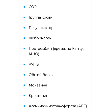
Гематологический (диагностика
анемий)
СОЭ
Группа крови
Гормональный профиль для
женщин
Резус-фактор
Гормональный профиль для
Фибриноген
мужчин
Протромбин (время, по Квику,
МНО)
Госпитальный
АЧТВ
Госпитальный терапевтический
Общий белок
Госпитальный хирургический
Мочевина
Диагностика гепатитов
Креатинин
скрининг
Аланинаминотрансфераза (АЛТ)