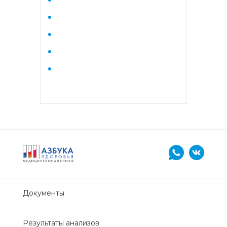
Нефрологический
биохимический
Обследование печени
Обследование печени базовый
Обследование щитовидной
железы
Обследование щитовидной
железы скрининг
Онкологический для женщин
биохимический
Документы
Онкологический для мужчин
биохимический
Результаты анализов