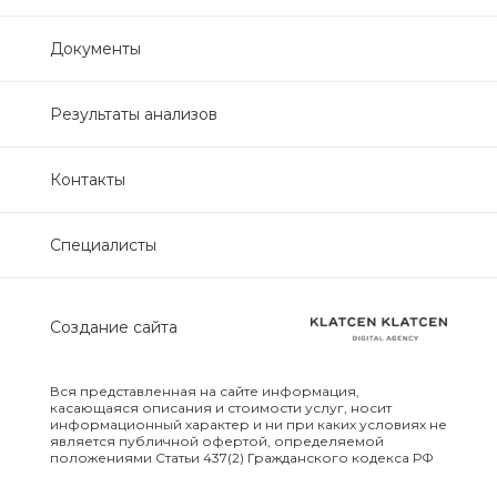
Диагностика дегенеративных
заболеваний позвоночника
Документы
Диагностика
демиелинизирующих
Результаты анализов
заболеваний
Контакты
Диагностика диабета
биохимический
Специалисты
Диагностика нарушений
функции яичников
Создание сайта
Диагностика нейрогенных
опухолей
Вся представленная на сайте информация,
касающаяся описания и стоимости услуг, носит
Диагностика паразитарных
информационный характер и ни при каких условиях не
заболеваний
является публичной офертой, определяемой
положениями Статьи 437(2) Гражданского кодекса РФ
Диагностика рака молочной