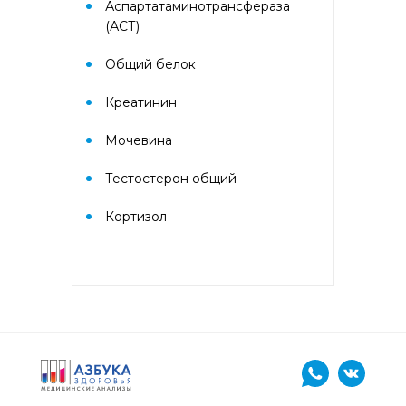
Аспартатаминотрансфераза
Гематологический (диагностика
анемий)
(АСТ)
Общий белок
Гормональный профиль для
женщин
Креатинин
Гормональный профиль для
Мочевина
мужчин
Тестостерон общий
Госпитальный
Кортизол
Госпитальный терапевтический
Госпитальный хирургический
Диагностика гепатитов
скрининг