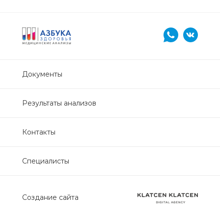
Нефрологический
биохимический
Обследование печени
Обследование печени базовый
Документы
Обследование щитовидной
Результаты анализов
железы
Контакты
Обследование щитовидной
железы скрининг
Специалисты
Онкологический для женщин
биохимический
Создание сайта
Онкологический для мужчин
биохимический