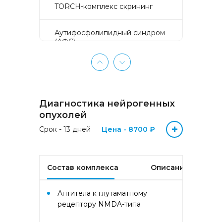
TORCH-комплекс скрининг
Аyтифосфолипидный синдром
(АФС)
БЕЗ ЛИШНИХ ПРОБЛЕМ
(женщины 50-65 лет)
Диагностика нейрогенных
БЕЗ ЛИШНИХ ПРОБЛЕМ
(мужчины 50-65 лет)
опухолей
+
Срок - 13 дней
Цена - 8700 ₽
Биохимический анализ крови
Биохимический анализ крови
Состав комплекса
Описание
базовый
Антитела к глутаматному
Гастрокомплекс
рецептору NMDA-типа