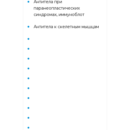
Антитела при
Гематологический (диагностика
анемий)
паранеопластических
синдромах, иммуноблот
Гормональный профиль для
Антитела к скелетным мышцам
женщин
Гормональный профиль для
мужчин
Госпитальный
Госпитальный терапевтический
Госпитальный хирургический
Диагностика гепатитов
скрининг