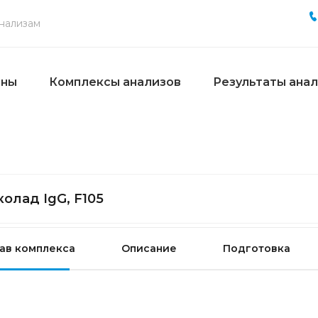
ены
Комплексы анализов
Результаты ана
олад IgG, F105
ав комплекса
Описание
Подготовка