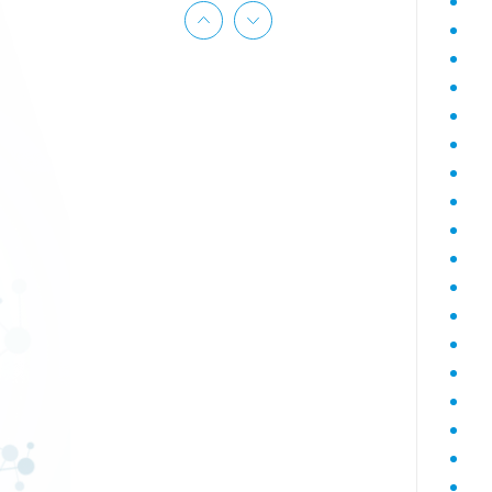
Гематологический (диагностика
анемий)
Гормональный профиль для
женщин
Гормональный профиль для
мужчин
Госпитальный
Госпитальный терапевтический
Госпитальный хирургический