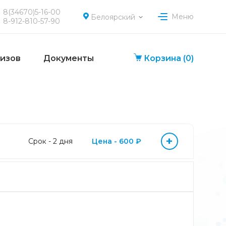
8(34670)5-16-00
Меню
Белоярский
8-912-810-57-90
лизов
Документы
Корзина
(0)
+
Срок - 2 дня
Цена - 600 ₽