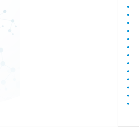
Диагностика гепатитов скрининг
Диагностика дегенеративных
заболеваний позвоночника
Диагностика демиелинизирующих
заболеваний
Диагностика диабета
биохимический
Диагностика нарушений функции
яичников
Диагностика нейрогенных
опухолей
Диагностика паразитарных