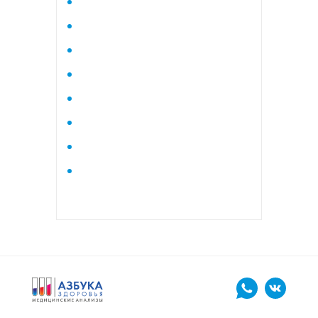
Исследование стероидного
профиля крови методом
тандемной масспектрометрии
Кардиологический
Коагулограмма
Коагулограмма расширенная
Липидный профиль базовый
Липидный профиль
расширенный
Маркеры остеопороза
биохимический