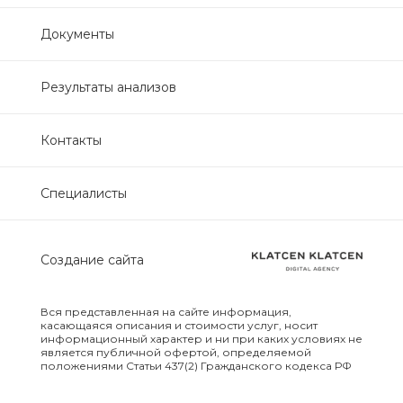
Нефрологический
Документы
биохимический
Обследование печени
Результаты анализов
Обследование печени базовый
Контакты
Обследование щитовидной
Специалисты
железы
Обследование щитовидной
Создание сайта
железы скрининг
Онкологический для женщин
Вся представленная на сайте информация,
биохимический
касающаяся описания и стоимости услуг, носит
информационный характер и ни при каких условиях не
является публичной офертой, определяемой
положениями Статьи 437(2) Гражданского кодекса РФ
Онкологический для мужчин
биохимический