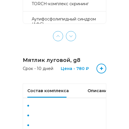
TORCH-комплекс скрининг
Аyтифосфолипидный синдром
(АФС)
БЕЗ ЛИШНИХ ПРОБЛЕМ
(женщины 50-65 лет)
Мятлик луговой, g8
БЕЗ ЛИШНИХ ПРОБЛЕМ
(мужчины 50-65 лет)
+
Срок - 10 дней
Цена - 780 ₽
Биохимический анализ крови
Состав комплекса
Описание
Биохимический анализ крови
базовый
Гастрокомплекс