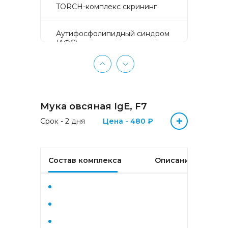
TORCH-комплекс скрининг
Аyтифосфолипидный синдром
(АФС)
БЕЗ ЛИШНИХ ПРОБЛЕМ
(женщины 50-65 лет)
Мука овсяная IgE, F7
БЕЗ ЛИШНИХ ПРОБЛЕМ
(мужчины 50-65 лет)
+
Срок - 2 дня
Цена - 480 ₽
Биохимический анализ крови
Состав комплекса
Описание
Биохимический анализ крови
базовый
Гастрокомплекс