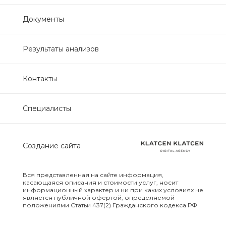
Нефрологический
Документы
биохимический
Обследование печени
Результаты анализов
Обследование печени базовый
Контакты
Обследование щитовидной
Специалисты
железы
Обследование щитовидной
Создание сайта
железы скрининг
Онкологический для женщин
Вся представленная на сайте информация,
биохимический
касающаяся описания и стоимости услуг, носит
информационный характер и ни при каких условиях не
является публичной офертой, определяемой
положениями Статьи 437(2) Гражданского кодекса РФ
Онкологический для мужчин
биохимический