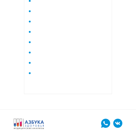
Исследование стероидного
профиля крови методом
тандемной масспектрометрии
Кардиологический
Коагулограмма
Коагулограмма расширенная
Липидный профиль базовый
Липидный профиль
расширенный
Маркеры остеопороза
биохимический