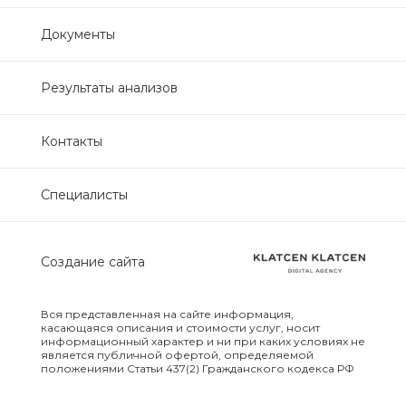
Нефрологический
Документы
биохимический
Обследование печени
Результаты анализов
Обследование печени базовый
Контакты
Обследование щитовидной
Специалисты
железы
Обследование щитовидной
Создание сайта
железы скрининг
Онкологический для женщин
Вся представленная на сайте информация,
биохимический
касающаяся описания и стоимости услуг, носит
информационный характер и ни при каких условиях не
является публичной офертой, определяемой
положениями Статьи 437(2) Гражданского кодекса РФ
Онкологический для мужчин
биохимический