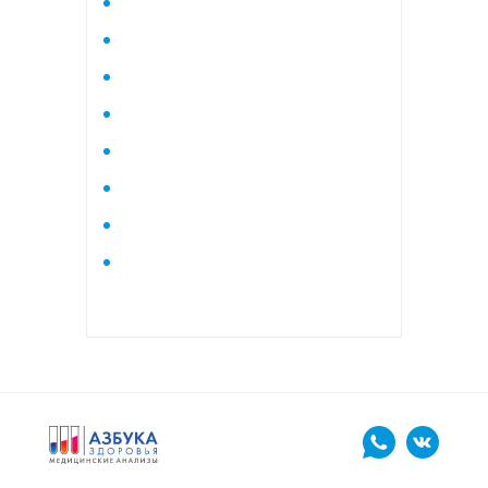
Исследование стероидного
профиля крови методом
тандемной масспектрометрии
Кардиологический
Коагулограмма
Коагулограмма расширенная
Липидный профиль базовый
Липидный профиль
расширенный
Маркеры остеопороза
биохимический