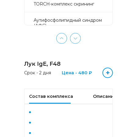
TORCH-комплекс скрининг
Аyтифосфолипидный синдром
(АФС)
БЕЗ ЛИШНИХ ПРОБЛЕМ
(женщины 50-65 лет)
Лук IgE, F48
БЕЗ ЛИШНИХ ПРОБЛЕМ
(мужчины 50-65 лет)
+
Срок - 2 дня
Цена - 480 ₽
Биохимический анализ крови
Состав комплекса
Описание
Биохимический анализ крови
базовый
Гастрокомплекс