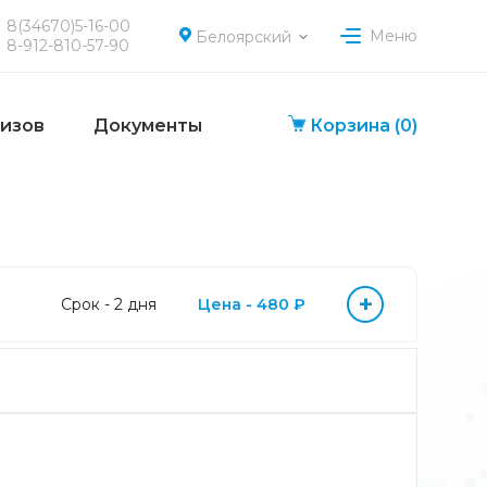
8(34670)5-16-00
Меню
Белоярский
8-912-810-57-90
лизов
Документы
Корзина
(0)
+
Срок - 2 дня
Цена - 480 ₽