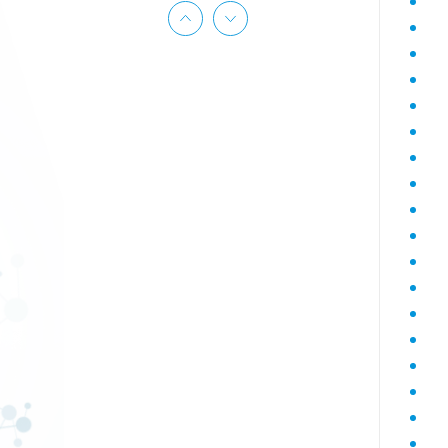
Гематологический (диагностика
анемий)
Гормональный профиль для
женщин
Гормональный профиль для
мужчин
Госпитальный
Госпитальный терапевтический
Госпитальный хирургический