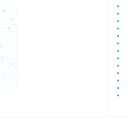
Диагностика гепатитов скрининг
Диагностика дегенеративных
заболеваний позвоночника
Диагностика демиелинизирующих
заболеваний
Диагностика диабета
биохимический
Диагностика нарушений функции
яичников
Диагностика нейрогенных
опухолей
Диагностика паразитарных