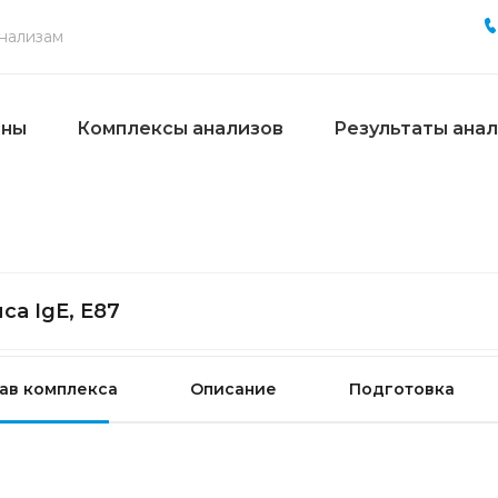
ены
Комплексы анализов
Результаты ана
са IgE, E87
ав комплекса
Описание
Подготовка