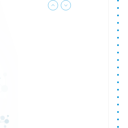
Гематологический (диагностика
анемий)
Гормональный профиль для
женщин
Гормональный профиль для
мужчин
Госпитальный
Госпитальный терапевтический
Госпитальный хирургический