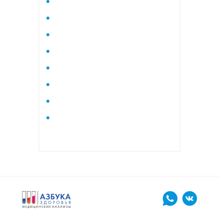
Исследование стероидного
профиля крови методом
тандемной масспектрометрии
Кардиологический
Коагулограмма
Коагулограмма расширенная
Липидный профиль базовый
Липидный профиль
расширенный
Маркеры остеопороза
биохимический