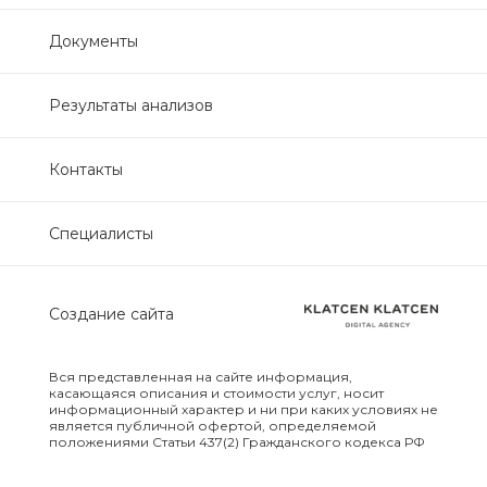
Нефрологический
Документы
биохимический
Обследование печени
Результаты анализов
Обследование печени базовый
Контакты
Обследование щитовидной
Специалисты
железы
Обследование щитовидной
Создание сайта
железы скрининг
Онкологический для женщин
Вся представленная на сайте информация,
биохимический
касающаяся описания и стоимости услуг, носит
информационный характер и ни при каких условиях не
является публичной офертой, определяемой
положениями Статьи 437(2) Гражданского кодекса РФ
Онкологический для мужчин
биохимический