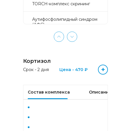
TORCH-комплекс скрининг
Аyтифосфолипидный синдром
(АФС)
БЕЗ ЛИШНИХ ПРОБЛЕМ
(женщины 50-65 лет)
Кортизол
БЕЗ ЛИШНИХ ПРОБЛЕМ
(мужчины 50-65 лет)
+
Срок - 2 дня
Цена - 470 ₽
Биохимический анализ крови
Состав комплекса
Описание
Биохимический анализ крови
базовый
Гастрокомплекс