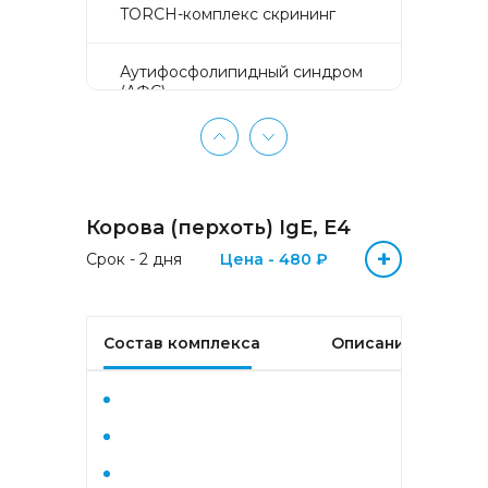
TORCH-комплекс скрининг
Аyтифосфолипидный синдром
(АФС)
БЕЗ ЛИШНИХ ПРОБЛЕМ
(женщины 50-65 лет)
Корова (перхоть) IgE, E4
БЕЗ ЛИШНИХ ПРОБЛЕМ
(мужчины 50-65 лет)
+
Срок - 2 дня
Цена - 480 ₽
Биохимический анализ крови
Состав комплекса
Описание
Биохимический анализ крови
базовый
Гастрокомплекс