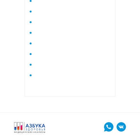
Исследование стероидного
профиля крови методом
тандемной масспектрометрии
Кардиологический
Коагулограмма
Коагулограмма расширенная
Липидный профиль базовый
Липидный профиль
расширенный
Маркеры остеопороза
биохимический