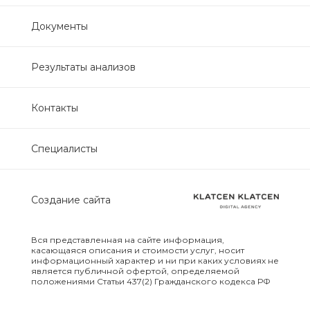
Нефрологический
Документы
биохимический
Обследование печени
Результаты анализов
Обследование печени базовый
Контакты
Обследование щитовидной
Специалисты
железы
Обследование щитовидной
Создание сайта
железы скрининг
Онкологический для женщин
Вся представленная на сайте информация,
биохимический
касающаяся описания и стоимости услуг, носит
информационный характер и ни при каких условиях не
является публичной офертой, определяемой
положениями Статьи 437(2) Гражданского кодекса РФ
Онкологический для мужчин
биохимический