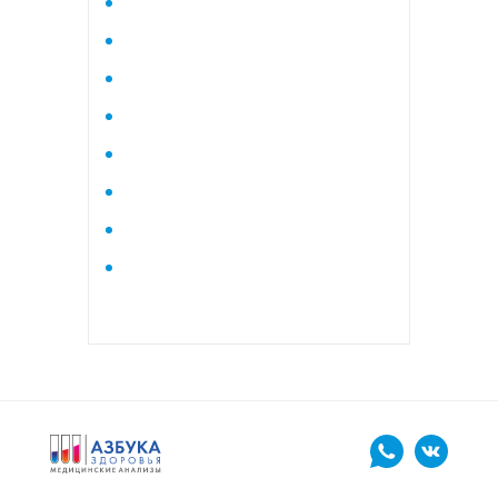
Исследование стероидного
профиля крови методом
тандемной масспектрометрии
Кардиологический
Коагулограмма
Коагулограмма расширенная
Липидный профиль базовый
Липидный профиль
расширенный
Маркеры остеопороза
биохимический