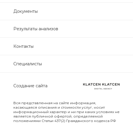
Нефрологический
Документы
биохимический
Обследование печени
Результаты анализов
Обследование печени базовый
Контакты
Обследование щитовидной
Специалисты
железы
Обследование щитовидной
Создание сайта
железы скрининг
Онкологический для женщин
Вся представленная на сайте информация,
биохимический
касающаяся описания и стоимости услуг, носит
информационный характер и ни при каких условиях не
является публичной офертой, определяемой
положениями Статьи 437(2) Гражданского кодекса РФ
Онкологический для мужчин
биохимический