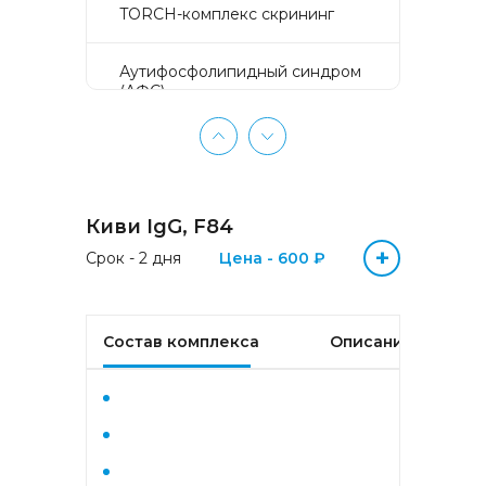
TORCH-комплекс скрининг
Аyтифосфолипидный синдром
(АФС)
БЕЗ ЛИШНИХ ПРОБЛЕМ
(женщины 50-65 лет)
Киви IgG, F84
БЕЗ ЛИШНИХ ПРОБЛЕМ
(мужчины 50-65 лет)
+
Срок - 2 дня
Цена - 600 ₽
Биохимический анализ крови
Состав комплекса
Описание
Биохимический анализ крови
базовый
Гастрокомплекс