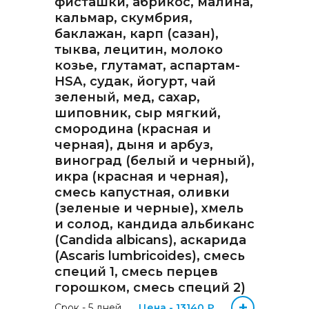
фисташки, абрикос, малина,
Диагностика дегенеративных
заболеваний позвоночника
кальмар, скумбрия,
баклажан, карп (сазан),
тыква, лецитин, молоко
Диагностика
демиелинизирующих
козье, глутамат, аспартам-
заболеваний
HSA, судак, йогурт, чай
зеленый, мед, сахар,
шиповник, сыр мягкий,
Диагностика диабета
биохимический
смородина (красная и
черная), дыня и арбуз,
виноград (белый и черный),
Диагностика нарушений
функции яичников
икра (красная и черная),
смесь капустная, оливки
(зеленые и черные), хмель
Диагностика нейрогенных
и солод, кандида альбиканс
опухолей
(Сandida albicans), аскарида
(Ascaris lumbricoides), смесь
Диагностика паразитарных
специй 1, смесь перцев
заболеваний
горошком, смесь специй 2)
+
Срок - 5 дней
Цена - 13140 ₽
Диагностика рака молочной