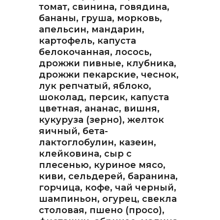
Гематологический (диагностика
томат, свинина, говядина,
анемий)
бананы, груша, морковь,
апельсин, мандарин,
Гормональный профиль для
картофель, капуста
женщин
белокочанная, лосось,
дрожжи пивные, клубника,
дрожжи пекарские, чеснок,
Гормональный профиль для
мужчин
лук репчатый, яблоко,
шоколад, персик, капуста
цветная, ананас, вишня,
Госпитальный
кукуруза (зерно), желток
яичный, бета-
Госпитальный терапевтический
лактоглобулин, казеин,
клейковина, сыр с
Госпитальный хирургический
плесенью, куриное мясо,
киви, сельдерей, баранина,
горчица, кофе, чай черный,
Диагностика гепатитов
скрининг
шампиньон, огурец, свекла
столовая, пшено (просо),