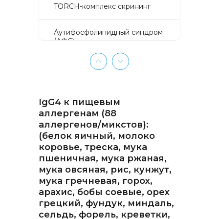
TORCH-комплекс скрининг
Аyтифосфолипидный синдром
(АФС)
БЕЗ ЛИШНИХ ПРОБЛЕМ
(женщины 50-65 лет)
IgG4 к пищевым
БЕЗ ЛИШНИХ ПРОБЛЕМ
(мужчины 50-65 лет)
аллергенам (88
аллергенов/микстов):
(белок яичный, молоко
Биохимический анализ крови
коровье, треска, мука
пшеничная, мука ржаная,
Биохимический анализ крови
мука овсяная, рис, кунжут,
базовый
мука гречневая, горох,
арахис, бобы соевые, орех
Гастрокомплекс
грецкий, фундук, миндаль,
сельдь, форель, креветки,