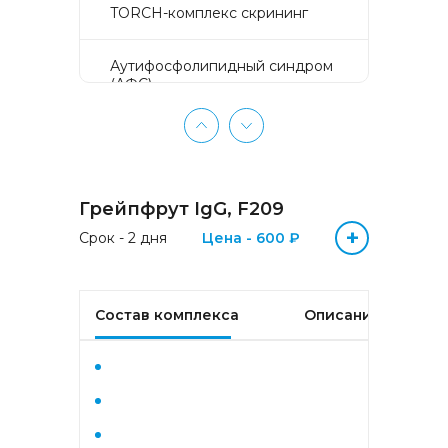
TORCH-комплекс скрининг
Аyтифосфолипидный синдром
(АФС)
БЕЗ ЛИШНИХ ПРОБЛЕМ
(женщины 50-65 лет)
Грейпфрут IgG, F209
БЕЗ ЛИШНИХ ПРОБЛЕМ
(мужчины 50-65 лет)
+
Срок - 2 дня
Цена - 600 ₽
Биохимический анализ крови
Состав комплекса
Описание
Биохимический анализ крови
базовый
Гастрокомплекс