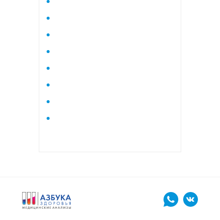
Исследование стероидного
профиля крови методом
тандемной масспектрометрии
Кардиологический
Коагулограмма
Коагулограмма расширенная
Липидный профиль базовый
Липидный профиль
расширенный
Маркеры остеопороза
биохимический