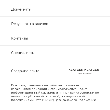
Нефрологический
Документы
биохимический
Обследование печени
Результаты анализов
Обследование печени базовый
Контакты
Обследование щитовидной
Специалисты
железы
Обследование щитовидной
Создание сайта
железы скрининг
Онкологический для женщин
Вся представленная на сайте информация,
биохимический
касающаяся описания и стоимости услуг, носит
информационный характер и ни при каких условиях не
является публичной офертой, определяемой
положениями Статьи 437(2) Гражданского кодекса РФ
Онкологический для мужчин
биохимический