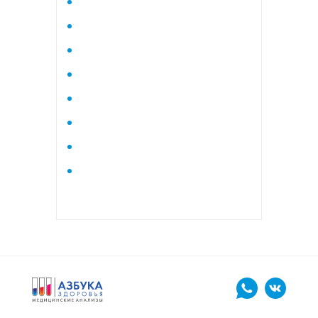
Исследование стероидного
профиля крови методом
тандемной масспектрометрии
Кардиологический
Коагулограмма
Коагулограмма расширенная
Липидный профиль базовый
Липидный профиль
расширенный
Маркеры остеопороза
биохимический