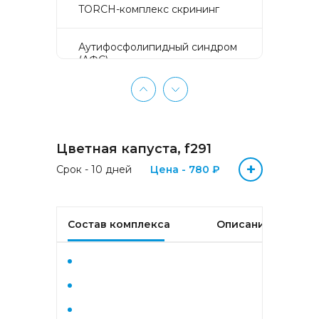
TORCH-комплекс скрининг
Аyтифосфолипидный синдром
(АФС)
БЕЗ ЛИШНИХ ПРОБЛЕМ
(женщины 50-65 лет)
Цветная капуста, f291
БЕЗ ЛИШНИХ ПРОБЛЕМ
(мужчины 50-65 лет)
+
Срок - 10 дней
Цена - 780 ₽
Биохимический анализ крови
Состав комплекса
Описание
Биохимический анализ крови
базовый
Гастрокомплекс