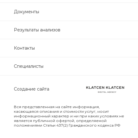
Нефрологический
Документы
биохимический
Обследование печени
Результаты анализов
Обследование печени базовый
Контакты
Обследование щитовидной
Специалисты
железы
Обследование щитовидной
Создание сайта
железы скрининг
Онкологический для женщин
Вся представленная на сайте информация,
биохимический
касающаяся описания и стоимости услуг, носит
информационный характер и ни при каких условиях не
является публичной офертой, определяемой
положениями Статьи 437(2) Гражданского кодекса РФ
Онкологический для мужчин
биохимический