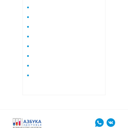
Исследование стероидного
профиля крови методом
тандемной масспектрометрии
Кардиологический
Коагулограмма
Коагулограмма расширенная
Липидный профиль базовый
Липидный профиль
расширенный
Маркеры остеопороза
биохимический