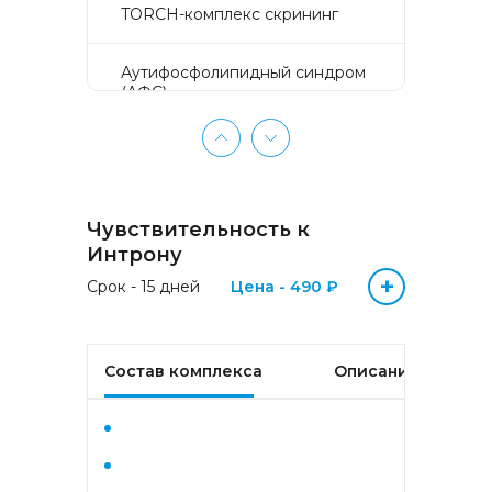
TORCH-комплекс скрининг
Аyтифосфолипидный синдром
(АФС)
БЕЗ ЛИШНИХ ПРОБЛЕМ
(женщины 50-65 лет)
Чувствительность к
БЕЗ ЛИШНИХ ПРОБЛЕМ
(мужчины 50-65 лет)
Интрону
+
Срок - 15 дней
Цена - 490 ₽
Биохимический анализ крови
Биохимический анализ крови
Состав комплекса
Описание
базовый
Гастрокомплекс