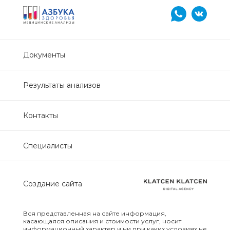
Нефрологический
биохимический
Обследование печени
Документы
Обследование печени базовый
Результаты анализов
Обследование щитовидной
железы
Контакты
Обследование щитовидной
Специалисты
железы скрининг
Онкологический для женщин
Создание сайта
биохимический
Онкологический для мужчин
Вся представленная на сайте информация,
касающаяся описания и стоимости услуг, носит
биохимический
информационный характер и ни при каких условиях не