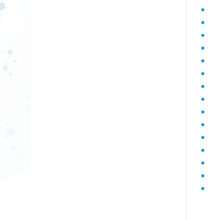
Диагностика гепатитов скрининг
Диагностика дегенеративных
заболеваний позвоночника
Диагностика демиелинизирующих
заболеваний
Диагностика диабета
биохимический
Диагностика нарушений функции
яичников
Диагностика нейрогенных
опухолей
Диагностика паразитарных