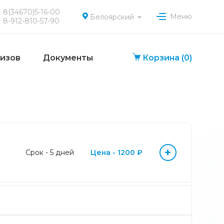
8(34670)5-16-00
Меню
Белоярский
8-912-810-57-90
лизов
Документы
Корзина
(0)
+
Срок - 5 дней
Цена - 1200 ₽