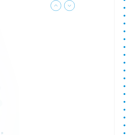
Гематологический (диагностика
анемий)
Гормональный профиль для
женщин
Гормональный профиль для
мужчин
Госпитальный
Госпитальный терапевтический
Госпитальный хирургический