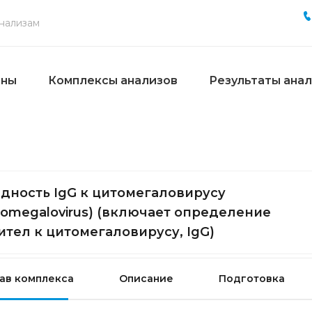
ены
Комплексы анализов
Результаты ана
дность IgG к цитомегаловирусу
tomegalovirus) (включает определение
ител к цитомегаловирусу, IgG)
ав комплекса
Описание
Подготовка