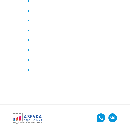
Исследование стероидного
профиля крови методом
тандемной масспектрометрии
Кардиологический
Коагулограмма
Коагулограмма расширенная
Липидный профиль базовый
Липидный профиль
расширенный
Маркеры остеопороза
биохимический