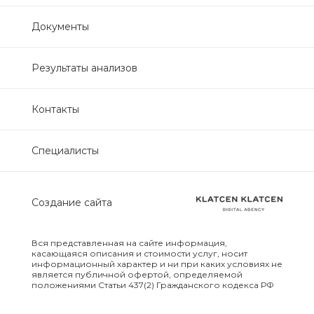
Нефрологический
Документы
биохимический
Обследование печени
Результаты анализов
Обследование печени базовый
Контакты
Обследование щитовидной
Специалисты
железы
Обследование щитовидной
Создание сайта
железы скрининг
Онкологический для женщин
Вся представленная на сайте информация,
биохимический
касающаяся описания и стоимости услуг, носит
информационный характер и ни при каких условиях не
является публичной офертой, определяемой
положениями Статьи 437(2) Гражданского кодекса РФ
Онкологический для мужчин
биохимический