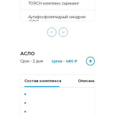
TORCH-комплекс скрининг
Аyтифосфолипидный синдром
(АФС)
БЕЗ ЛИШНИХ ПРОБЛЕМ
(женщины 50-65 лет)
АСЛО
БЕЗ ЛИШНИХ ПРОБЛЕМ
(мужчины 50-65 лет)
+
Срок - 2 дня
Цена - 480 ₽
Биохимический анализ крови
Состав комплекса
Описание
Биохимический анализ крови
базовый
Гастрокомплекс