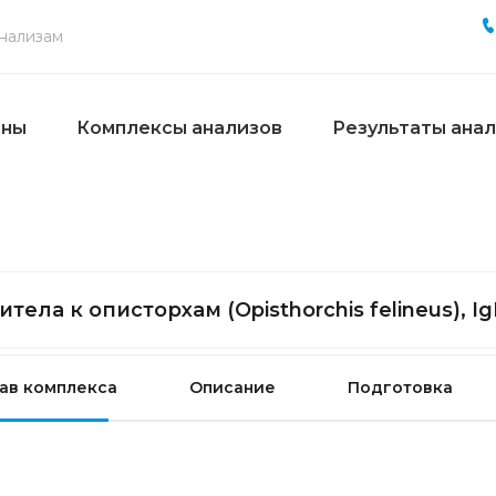
ены
Комплексы анализов
Результаты ана
итела к описторхам (Opisthorchis felineus), I
ав комплекса
Описание
Подготовка