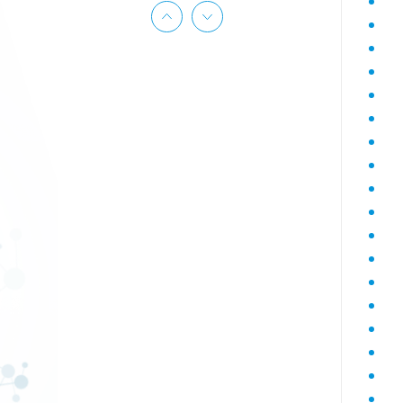
Гематологический (диагностика
анемий)
Гормональный профиль для
женщин
Гормональный профиль для
мужчин
Госпитальный
Госпитальный терапевтический
Госпитальный хирургический