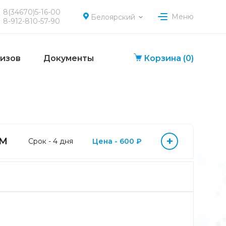
8(34670)5-16-00
Меню
Белоярский
8-912-810-57-90
лизов
Документы
Корзина
(0)
+
gM
Срок - 4 дня
Цена - 600 ₽