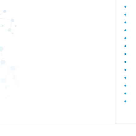
Диагностика гепатитов скрининг
Диагностика дегенеративных
заболеваний позвоночника
Диагностика демиелинизирующих
заболеваний
Диагностика диабета
биохимический
Диагностика нарушений функции
яичников
Диагностика нейрогенных
опухолей
Диагностика паразитарных