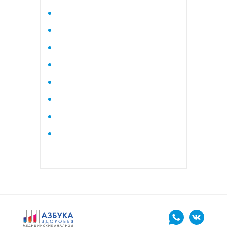
Исследование стероидного
профиля крови методом
тандемной масспектрометрии
Кардиологический
Коагулограмма
Коагулограмма расширенная
Липидный профиль базовый
Липидный профиль
расширенный
Маркеры остеопороза
биохимический