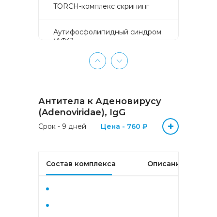
TORCH-комплекс скрининг
Аyтифосфолипидный синдром
(АФС)
БЕЗ ЛИШНИХ ПРОБЛЕМ
(женщины 50-65 лет)
Антитела к Аденовирусу
БЕЗ ЛИШНИХ ПРОБЛЕМ
(мужчины 50-65 лет)
(Adenoviridae), IgG
+
Срок - 9 дней
Цена - 760 ₽
Биохимический анализ крови
Биохимический анализ крови
Состав комплекса
Описание
базовый
Гастрокомплекс