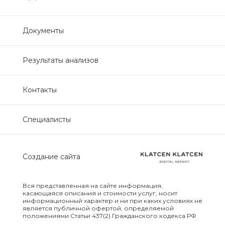
Нефрологический
биохимический
Документы
Обследование печени
Результаты анализов
Обследование печени базовый
Контакты
Обследование щитовидной
железы
Специалисты
Обследование щитовидной
железы скрининг
Создание сайта
Онкологический для женщин
биохимический
Вся представленная на сайте информация,
касающаяся описания и стоимости услуг, носит
информационный характер и ни при каких условиях не
Онкологический для мужчин
является публичной офертой, определяемой
положениями Статьи 437(2) Гражданского кодекса РФ
биохимический