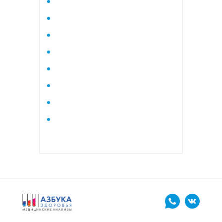
Исследование стероидного
профиля крови методом
тандемной масспектрометрии
Кардиологический
Коагулограмма
Коагулограмма расширенная
Липидный профиль базовый
Липидный профиль
расширенный
Маркеры остеопороза
биохимический