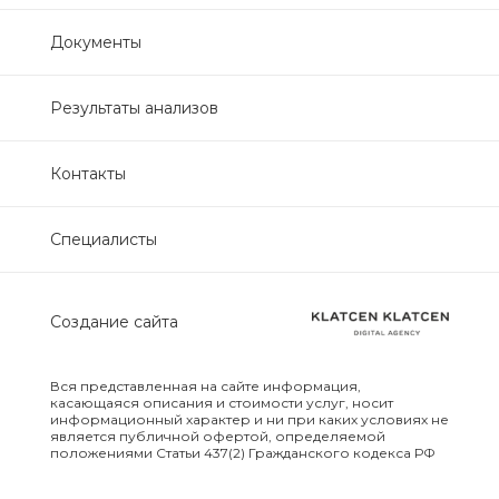
Нефрологический
Документы
биохимический
Обследование печени
Результаты анализов
Обследование печени базовый
Контакты
Обследование щитовидной
Специалисты
железы
Обследование щитовидной
Создание сайта
железы скрининг
Онкологический для женщин
Вся представленная на сайте информация,
биохимический
касающаяся описания и стоимости услуг, носит
информационный характер и ни при каких условиях не
является публичной офертой, определяемой
положениями Статьи 437(2) Гражданского кодекса РФ
Онкологический для мужчин
биохимический