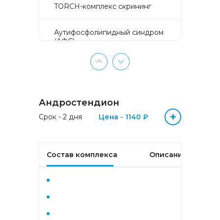
TORCH-комплекс скрининг
Аyтифосфолипидный синдром
(АФС)
БЕЗ ЛИШНИХ ПРОБЛЕМ
(женщины 50-65 лет)
Андростендион
БЕЗ ЛИШНИХ ПРОБЛЕМ
(мужчины 50-65 лет)
+
Срок - 2 дня
Цена - 1140 ₽
Биохимический анализ крови
Состав комплекса
Описание
Биохимический анализ крови
базовый
Гастрокомплекс