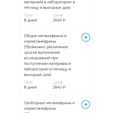
материала в лабораторию в
Лекарственный мониторинг
пятницу и выходные дни)
Срок
Цена
Маркеры аутоиммунных
8 дней
2640 ₽
заболеваний
Микробиологические
Общие метанефрины и
+
исследования
норметанефрины
(*Возможно увеличение
сроков выполнения
Молекулярная (ДНК/РНК)
диагностика методом ПЦР
исследований при
поступлении материала в
лабораторию в пятницу и
Молекулярная (ДНК/РНК)
выходные дни)
диагностика методом ПЦР
(кровь)
Срок
Цена
8 дней
2640 ₽
Общеклинические
исследования
Свободные метанефрины и
+
норметанефрины
Онкогематология