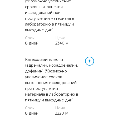
(*Возможно увеличение
сроков выполнения
Онкомаркеры
исследований при
поступлении материала в
лабораторию в пятницу и
Программы прентального
выходные дни)
скрининга
Срок
Цена
8 дней
2340 ₽
Серологические маркеры
инфекционных заболеваний
Катехоламины мочи
+
Тяжелые металлы и
(адреналин, норадреналин,
микроэлементы
дофамин) (*Возможно
увеличение сроков
Услуги
выполнения исследований
при поступлении
материала в лабораторию в
Установление родства
пятницу и выходные дни)
Срок
Цена
Химико-токсикологические
8 дней
2220 ₽
исследования