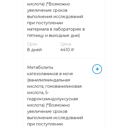
кислота) (*Возможно
Исследование генетических
увеличение сроков
полиморфизмов методом
пиросеквенирования
выполнения исследований
при поступлении
материала в лабораторию в
Исследование генетических
пятницу и выходные дни)
полиморфизмов методом ПЦР
Срок
Цена
8 дней
4410 ₽
Комплексная оценка
оксидативного стресса
Метаболиты
+
Комплексный анализ крови на
катехоламинов в моче
аминокислоты
(ванилилминдальная
кислота, гомованилиновая
Коронавирусная инфекция
кислота, 5-
COVID-19 ИФА
гидроксииндолуксусная
кислота) (*Возможно
увеличение сроков
Коронавирусная инфекция
COVID-19 РНК
выполнения исследований
при поступлении