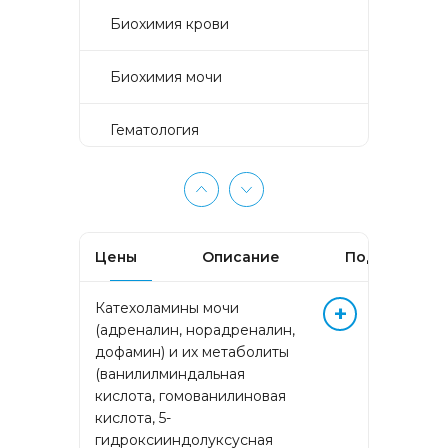
Биохимия крови
Биохимия мочи
Гематология
Гемостаз
Гормоны крови
Цены
Описание
Подготовка
Гормоны мочи
Катехоламины мочи
+
(адреналин, норадреналин,
Изосерология
дофамин) и их метаболиты
(ванилилминдальная
Иммунологические
кислота, гомованилиновая
исследования
кислота, 5-
гидроксииндолуксусная