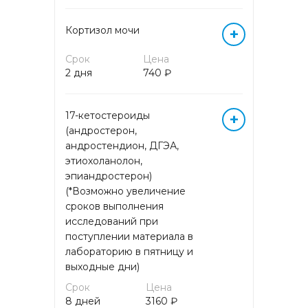
Цитогенетические
Кортизол мочи
+
исследования
Срок
Цена
2 дня
740 ₽
17-кетостероиды
+
(андростерон,
андростендион, ДГЭА,
этиохоланолон,
эпиандростерон)
(*Возможно увеличение
сроков выполнения
исследований при
поступлении материала в
лабораторию в пятницу и
выходные дни)
Срок
Цена
8 дней
3160 ₽