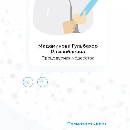
мила
Мадаминова Гульбахор
О
Ражапбаевна
естра
Процедурная медсестра
П
Посмотреть все