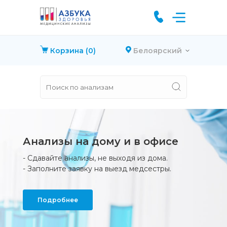
Корзина
(0)
Белоярский
Анализы на дому и в офисе
Сдавайте анализы, не выходя из дома.
Определение антител IgG, IgM
Пепсиноген I
Заполните заявку на выезд медсестры.
Быстро, комфортно и качественно
Пепсиноген II
Пепсиноген I/Пепсиноген II (соотношение)
Гастрин
Антитела к хеликобактеру (Helicobacter pylori),
Подробнее
Подробнее
IgG