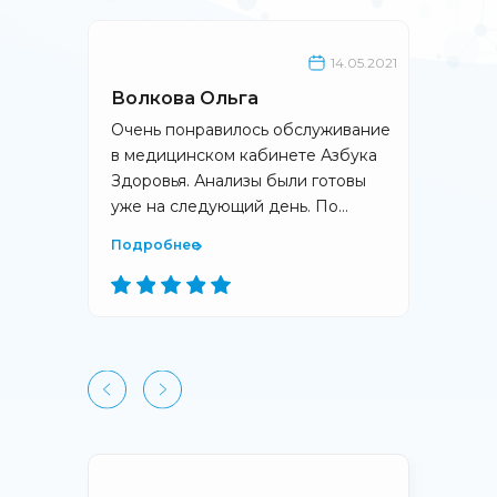
14.05.2021
14.05.2021
Волкова Ольга
Зуева
ание.
Очень понравилось обслуживание
Отлично
 Всегда
в медицинском кабинете Азбука
касаетс
ос!!!
Здоровья. Анализы были готовы
объясни
уже на следующий день. По…
ответил
друзья
Подробнее
Подроб