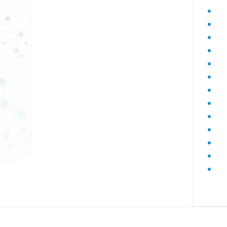
Диагностика гепатитов скрининг
Диагностика дегенеративных
заболеваний позвоночника
Диагностика демиелинизирующих
заболеваний
Диагностика диабета
биохимический
Диагностика нарушений функции
яичников
Диагностика нейрогенных
опухолей
Диагностика паразитарных