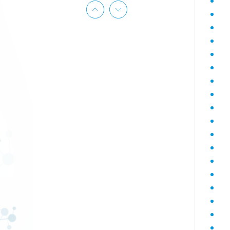
Гематологический (диагностика
анемий)
Гормональный профиль для
женщин
Гормональный профиль для
мужчин
Госпитальный
Госпитальный терапевтический
Госпитальный хирургический