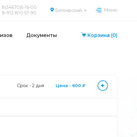
8(34670)5-16-00
Меню
Белоярский
8-912-810-57-90
лизов
Документы
Корзина
(0)
+
Срок - 2 дня
Цена - 600 ₽