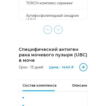
TORCH-комплекс скрининг
Аyтифосфолипидный синдром
(АФС)
БЕЗ ЛИШНИХ ПРОБЛЕМ
(женщины 50-65 лет)
Специфический антиген
БЕЗ ЛИШНИХ ПРОБЛЕМ
(мужчины 50-65 лет)
рака мочевого пузыря (UBC)
в моче
+
Биохимический анализ крови
Срок - 13 дней
Цена - 1440 ₽
Биохимический анализ крови
базовый
Состав комплекса
Описание
Гастрокомплекс