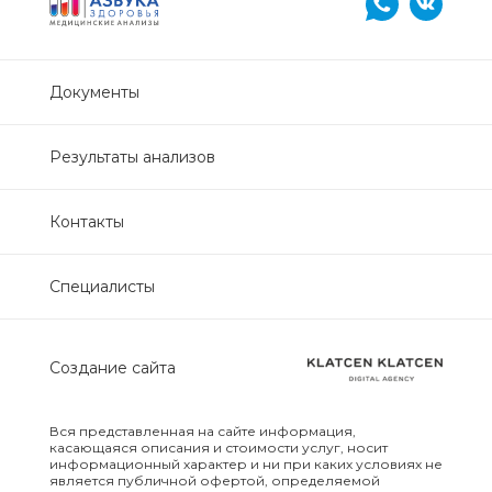
Нефрологический
биохимический
Документы
Обследование печени
Результаты анализов
Обследование печени базовый
Контакты
Обследование щитовидной
железы
Специалисты
Обследование щитовидной
железы скрининг
Создание сайта
Онкологический для женщин
биохимический
Вся представленная на сайте информация,
касающаяся описания и стоимости услуг, носит
Онкологический для мужчин
информационный характер и ни при каких условиях не
биохимический
является публичной офертой, определяемой