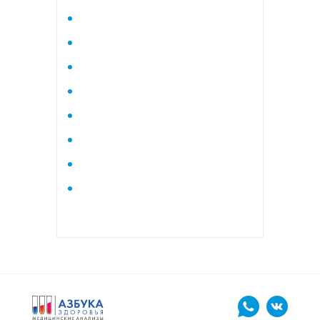
Исследование стероидного
профиля крови методом
тандемной масспектрометрии
Кардиологический
Коагулограмма
Коагулограмма расширенная
Липидный профиль базовый
Липидный профиль
расширенный
Маркеры остеопороза
биохимический