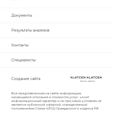
Нефрологический
биохимический
Документы
Обследование печени
Результаты анализов
Обследование печени базовый
Контакты
Обследование щитовидной
железы
Специалисты
Обследование щитовидной
железы скрининг
Создание сайта
Онкологический для женщин
биохимический
Вся представленная на сайте информация,
касающаяся описания и стоимости услуг, носит
информационный характер и ни при каких условиях не
Онкологический для мужчин
является публичной офертой, определяемой
положениями Статьи 437(2) Гражданского кодекса РФ
биохимический