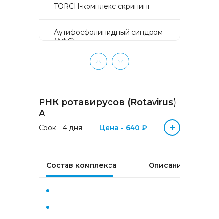
TORCH-комплекс скрининг
Аyтифосфолипидный синдром
(АФС)
БЕЗ ЛИШНИХ ПРОБЛЕМ
(женщины 50-65 лет)
РНК ротавирусов (Rotavirus)
БЕЗ ЛИШНИХ ПРОБЛЕМ
(мужчины 50-65 лет)
A
+
Срок - 4 дня
Цена - 640 ₽
Биохимический анализ крови
Биохимический анализ крови
Состав комплекса
Описание
базовый
Гастрокомплекс