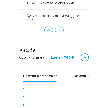
TORCH-комплекс скрининг
Аyтифосфолипидный синдром
(АФС)
БЕЗ ЛИШНИХ ПРОБЛЕМ
(женщины 50-65 лет)
Рис, f9
БЕЗ ЛИШНИХ ПРОБЛЕМ
(мужчины 50-65 лет)
+
Срок - 10 дней
Цена - 780 ₽
Биохимический анализ крови
Состав комплекса
Описание
Биохимический анализ крови
базовый
Гастрокомплекс