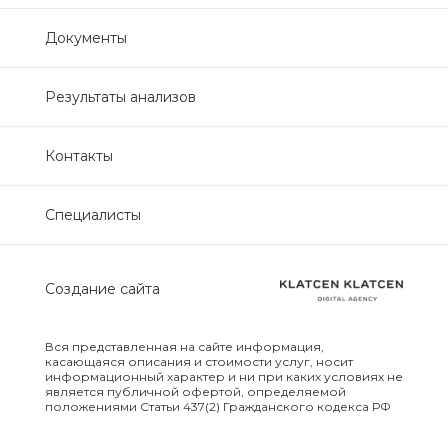
Нефрологический
Документы
биохимический
Обследование печени
Результаты анализов
Обследование печени базовый
Контакты
Обследование щитовидной
Специалисты
железы
Обследование щитовидной
Создание сайта
железы скрининг
Онкологический для женщин
Вся представленная на сайте информация,
биохимический
касающаяся описания и стоимости услуг, носит
информационный характер и ни при каких условиях не
является публичной офертой, определяемой
положениями Статьи 437(2) Гражданского кодекса РФ
Онкологический для мужчин
биохимический