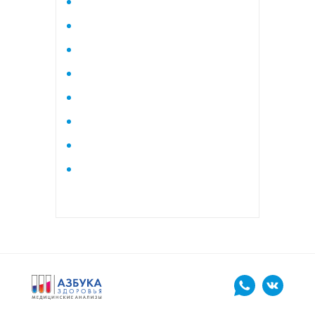
Исследование стероидного
профиля крови методом
тандемной масспектрометрии
Кардиологический
Коагулограмма
Коагулограмма расширенная
Липидный профиль базовый
Липидный профиль
расширенный
Маркеры остеопороза
биохимический