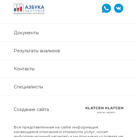
Нефрологический
биохимический
Обследование печени
Документы
Обследование печени базовый
Результаты анализов
Обследование щитовидной
железы
Контакты
Обследование щитовидной
Специалисты
железы скрининг
Онкологический для женщин
Создание сайта
биохимический
Онкологический для мужчин
Вся представленная на сайте информация,
касающаяся описания и стоимости услуг, носит
биохимический
информационный характер и ни при каких условиях не