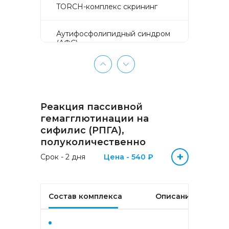
TORCH-комплекс скрининг
Аyтифосфолипидный синдром
(АФС)
БЕЗ ЛИШНИХ ПРОБЛЕМ
(женщины 50-65 лет)
Реакция пассивной
БЕЗ ЛИШНИХ ПРОБЛЕМ
(мужчины 50-65 лет)
гемагглютинации на
сифилис (РПГА),
полуколичественно
Биохимический анализ крови
+
Срок - 2 дня
Цена - 540 ₽
Биохимический анализ крови
базовый
Состав комплекса
Описание
Гастрокомплекс