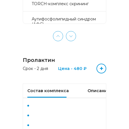
TORCH-комплекс скрининг
Аyтифосфолипидный синдром
(АФС)
БЕЗ ЛИШНИХ ПРОБЛЕМ
(женщины 50-65 лет)
Пролактин
БЕЗ ЛИШНИХ ПРОБЛЕМ
(мужчины 50-65 лет)
+
Срок - 2 дня
Цена - 480 ₽
Биохимический анализ крови
Состав комплекса
Описание
Биохимический анализ крови
базовый
Гастрокомплекс