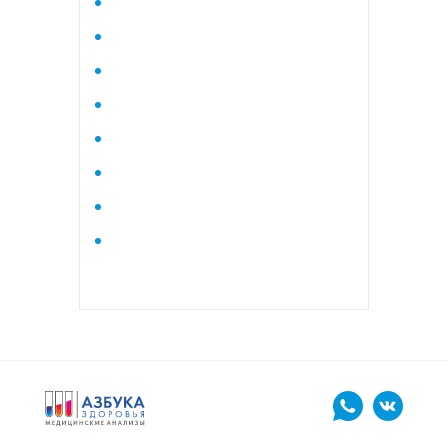
Исследование стероидного
профиля крови методом
тандемной масспектрометрии
Кардиологический
Коагулограмма
Коагулограмма расширенная
Липидный профиль базовый
Липидный профиль
расширенный
Маркеры остеопороза
биохимический