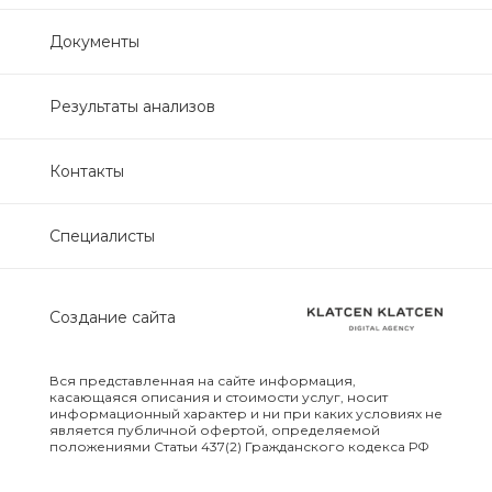
Нефрологический
Документы
биохимический
Обследование печени
Результаты анализов
Обследование печени базовый
Контакты
Обследование щитовидной
Специалисты
железы
Обследование щитовидной
Создание сайта
железы скрининг
Онкологический для женщин
Вся представленная на сайте информация,
биохимический
касающаяся описания и стоимости услуг, носит
информационный характер и ни при каких условиях не
является публичной офертой, определяемой
положениями Статьи 437(2) Гражданского кодекса РФ
Онкологический для мужчин
биохимический