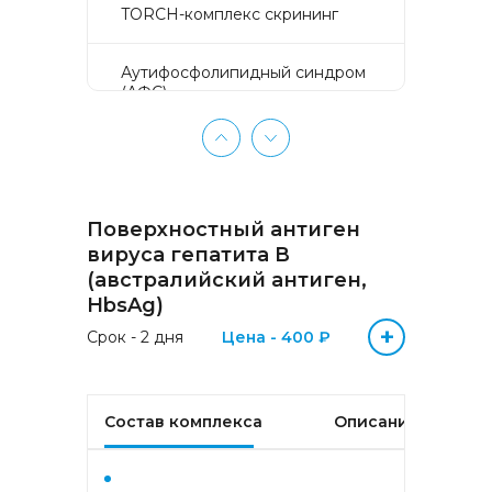
TORCH-комплекс скрининг
Аyтифосфолипидный синдром
(АФС)
БЕЗ ЛИШНИХ ПРОБЛЕМ
(женщины 50-65 лет)
Поверхностный антиген
БЕЗ ЛИШНИХ ПРОБЛЕМ
(мужчины 50-65 лет)
вируса гепатита В
(австралийский антиген,
HbsAg)
Биохимический анализ крови
+
Срок - 2 дня
Цена - 400 ₽
Биохимический анализ крови
базовый
Состав комплекса
Описание
Гастрокомплекс