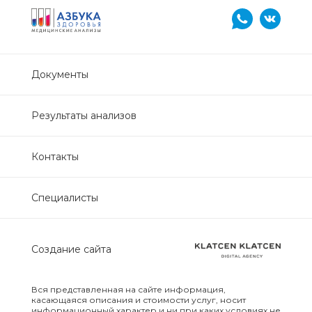
Нефрологический
биохимический
Обследование печени
Документы
Обследование печени базовый
Результаты анализов
Обследование щитовидной
железы
Контакты
Обследование щитовидной
Специалисты
железы скрининг
Онкологический для женщин
Создание сайта
биохимический
Онкологический для мужчин
Вся представленная на сайте информация,
касающаяся описания и стоимости услуг, носит
биохимический
информационный характер и ни при каких условиях не