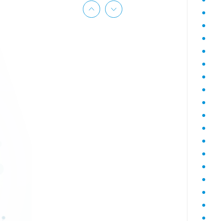
Гематологический (диагностика
анемий)
Гормональный профиль для
женщин
Гормональный профиль для
мужчин
Госпитальный
Госпитальный терапевтический
Госпитальный хирургический