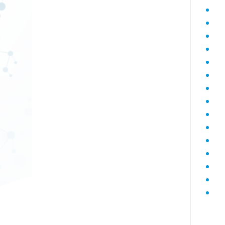
Диагностика гепатитов скрининг
Диагностика дегенеративных
заболеваний позвоночника
Диагностика демиелинизирующих
заболеваний
Диагностика диабета
биохимический
Диагностика нарушений функции
яичников
Диагностика нейрогенных
опухолей
Диагностика паразитарных