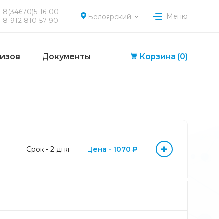
8(34670)5-16-00
Меню
Белоярский
8-912-810-57-90
лизов
Документы
Корзина
(0)
+
Срок - 2 дня
Цена - 1070 ₽