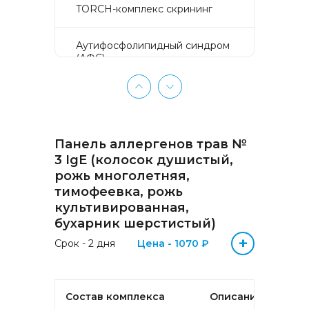
TORCH-комплекс скрининг
Аyтифосфолипидный синдром
(АФС)
БЕЗ ЛИШНИХ ПРОБЛЕМ
(женщины 50-65 лет)
Панель аллергенов трав №
БЕЗ ЛИШНИХ ПРОБЛЕМ
(мужчины 50-65 лет)
3 IgE (колосок душистый,
рожь многолетняя,
тимофеевка, рожь
Биохимический анализ крови
культивированная,
бухарник шерстистый)
Биохимический анализ крови
+
базовый
Срок - 2 дня
Цена - 1070 ₽
Гастрокомплекс
Состав комплекса
Описание