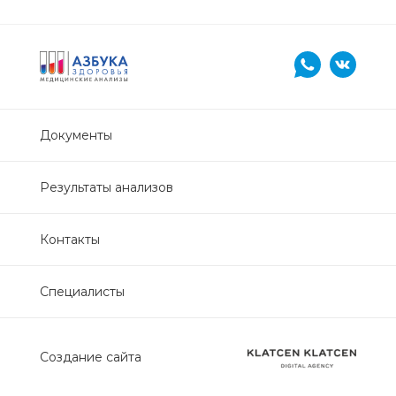
Нефрологический
биохимический
Обследование печени
Обследование печени базовый
Документы
Обследование щитовидной
Результаты анализов
железы
Контакты
Обследование щитовидной
железы скрининг
Специалисты
Онкологический для женщин
биохимический
Создание сайта
Онкологический для мужчин
биохимический