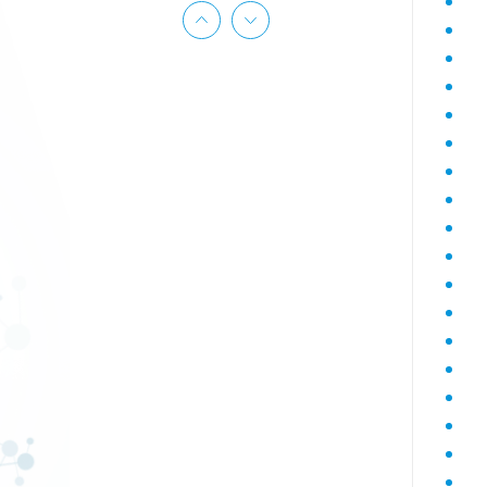
Гематологический (диагностика
анемий)
Гормональный профиль для
женщин
Гормональный профиль для
мужчин
Госпитальный
Госпитальный терапевтический
Госпитальный хирургический