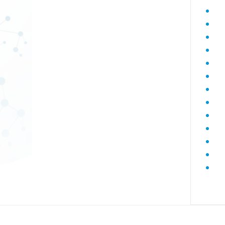
Диагностика гепатитов скрининг
Диагностика дегенеративных
заболеваний позвоночника
Диагностика демиелинизирующих
заболеваний
Диагностика диабета
биохимический
Диагностика нарушений функции
яичников
Диагностика нейрогенных
опухолей
Диагностика паразитарных