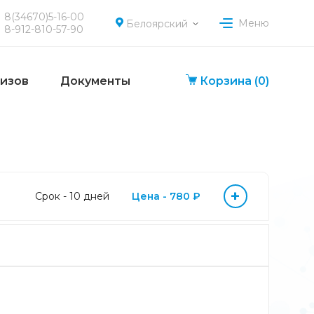
8(34670)5-16-00
Меню
Белоярский
8-912-810-57-90
лизов
Документы
Корзина
(0)
+
Срок - 10 дней
Цена - 780 ₽