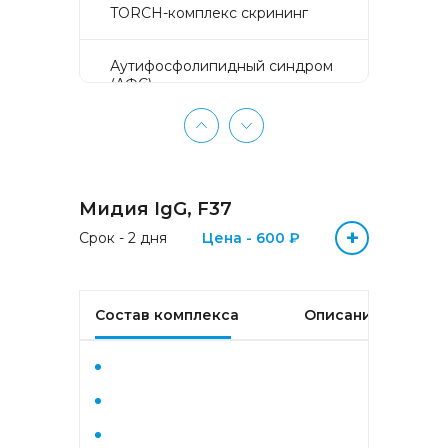
TORCH-комплекс скрининг
Аyтифосфолипидный синдром
(АФС)
БЕЗ ЛИШНИХ ПРОБЛЕМ
(женщины 50-65 лет)
Мидия IgG, F37
БЕЗ ЛИШНИХ ПРОБЛЕМ
(мужчины 50-65 лет)
+
Срок - 2 дня
Цена - 600 ₽
Биохимический анализ крови
Состав комплекса
Описание
Биохимический анализ крови
базовый
Гастрокомплекс