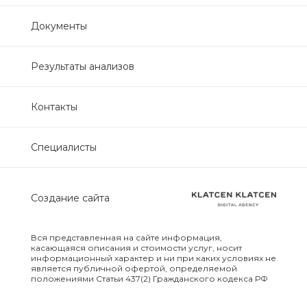
Нефрологический
Документы
биохимический
Обследование печени
Результаты анализов
Обследование печени базовый
Контакты
Обследование щитовидной
Специалисты
железы
Обследование щитовидной
Создание сайта
железы скрининг
Онкологический для женщин
Вся представленная на сайте информация,
биохимический
касающаяся описания и стоимости услуг, носит
информационный характер и ни при каких условиях не
является публичной офертой, определяемой
положениями Статьи 437(2) Гражданского кодекса РФ
Онкологический для мужчин
биохимический