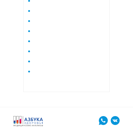
Исследование стероидного
профиля крови методом
тандемной масспектрометрии
Кардиологический
Коагулограмма
Коагулограмма расширенная
Липидный профиль базовый
Липидный профиль
расширенный
Маркеры остеопороза
биохимический