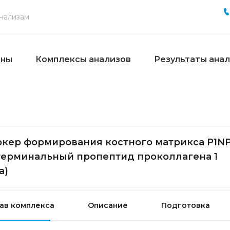
ены
Комплексы анализов
Результаты ана
кер формирования костного матрикса P1N
терминальный пропептид проколлагена 1
а)
ав комплекса
Описание
Подготовка