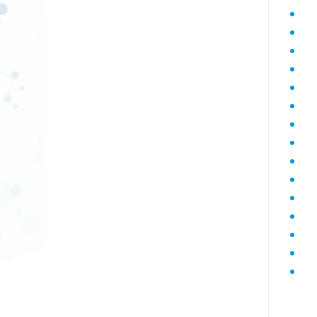
Диагностика гепатитов скрининг
Диагностика дегенеративных
заболеваний позвоночника
Диагностика демиелинизирующих
заболеваний
Диагностика диабета
биохимический
Диагностика нарушений функции
яичников
Диагностика нейрогенных
опухолей
Диагностика паразитарных