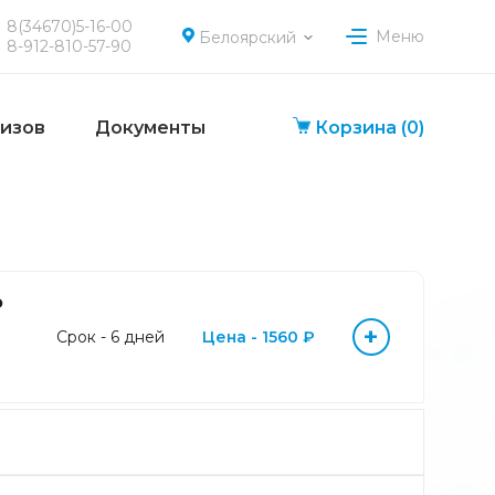
8(34670)5-16-00
Меню
Белоярский
8-912-810-57-90
лизов
Документы
Корзина
(0)
P
+
Срок - 6 дней
Цена - 1560 ₽