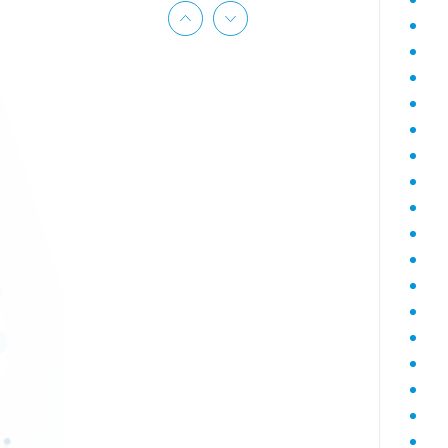
Гематологический (диагностика
анемий)
Гормональный профиль для
женщин
Гормональный профиль для
мужчин
Госпитальный
Госпитальный терапевтический
Госпитальный хирургический