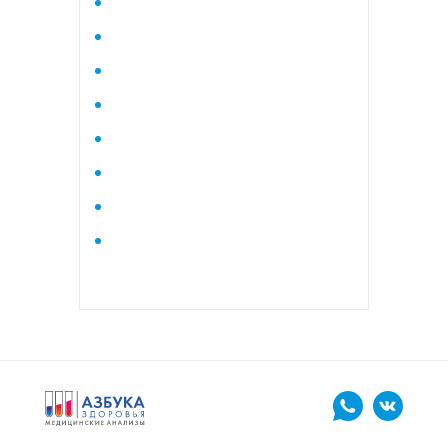
Исследование стероидного
профиля крови методом
тандемной масспектрометрии
Кардиологический
Коагулограмма
Коагулограмма расширенная
Липидный профиль базовый
Липидный профиль
расширенный
Маркеры остеопороза
биохимический