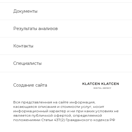
Нефрологический
Документы
биохимический
Обследование печени
Результаты анализов
Обследование печени базовый
Контакты
Обследование щитовидной
Специалисты
железы
Обследование щитовидной
Создание сайта
железы скрининг
Онкологический для женщин
Вся представленная на сайте информация,
биохимический
касающаяся описания и стоимости услуг, носит
информационный характер и ни при каких условиях не
является публичной офертой, определяемой
положениями Статьи 437(2) Гражданского кодекса РФ
Онкологический для мужчин
биохимический