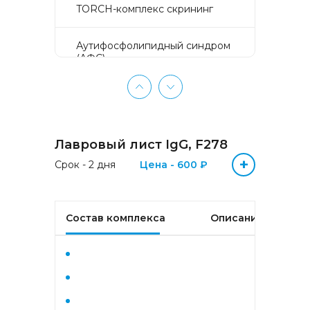
TORCH-комплекс скрининг
Аyтифосфолипидный синдром
(АФС)
БЕЗ ЛИШНИХ ПРОБЛЕМ
(женщины 50-65 лет)
Лавровый лист IgG, F278
БЕЗ ЛИШНИХ ПРОБЛЕМ
(мужчины 50-65 лет)
+
Срок - 2 дня
Цена - 600 ₽
Биохимический анализ крови
Состав комплекса
Описание
Биохимический анализ крови
базовый
Гастрокомплекс