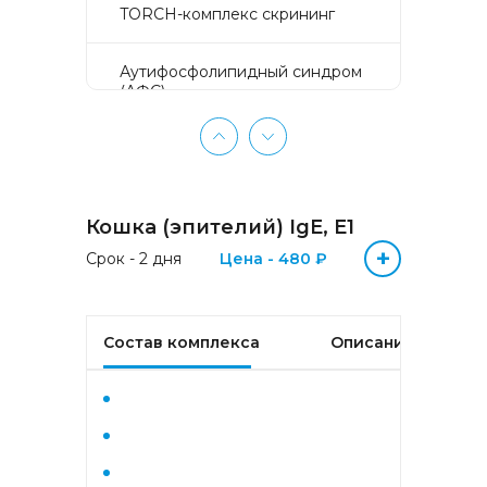
TORCH-комплекс скрининг
Аyтифосфолипидный синдром
(АФС)
БЕЗ ЛИШНИХ ПРОБЛЕМ
(женщины 50-65 лет)
Кошка (эпителий) IgE, E1
БЕЗ ЛИШНИХ ПРОБЛЕМ
(мужчины 50-65 лет)
+
Срок - 2 дня
Цена - 480 ₽
Биохимический анализ крови
Состав комплекса
Описание
Биохимический анализ крови
базовый
Гастрокомплекс