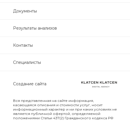
Нефрологический
Документы
биохимический
Обследование печени
Результаты анализов
Обследование печени базовый
Контакты
Обследование щитовидной
Специалисты
железы
Обследование щитовидной
Создание сайта
железы скрининг
Онкологический для женщин
Вся представленная на сайте информация,
биохимический
касающаяся описания и стоимости услуг, носит
информационный характер и ни при каких условиях не
является публичной офертой, определяемой
положениями Статьи 437(2) Гражданского кодекса РФ
Онкологический для мужчин
биохимический