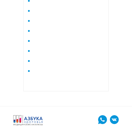
Исследование стероидного
профиля крови методом
тандемной масспектрометрии
Кардиологический
Коагулограмма
Коагулограмма расширенная
Липидный профиль базовый
Липидный профиль
расширенный
Маркеры остеопороза
биохимический