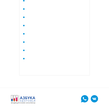
Исследование стероидного
профиля крови методом
тандемной масспектрометрии
Кардиологический
Коагулограмма
Коагулограмма расширенная
Липидный профиль базовый
Липидный профиль
расширенный
Маркеры остеопороза
биохимический