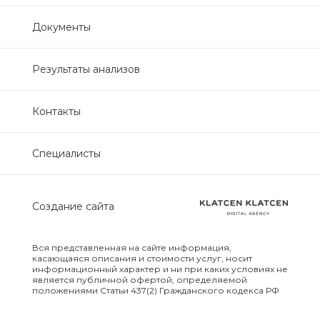
Нефрологический
Документы
биохимический
Обследование печени
Результаты анализов
Обследование печени базовый
Контакты
Обследование щитовидной
Специалисты
железы
Обследование щитовидной
Создание сайта
железы скрининг
Онкологический для женщин
Вся представленная на сайте информация,
биохимический
касающаяся описания и стоимости услуг, носит
информационный характер и ни при каких условиях не
является публичной офертой, определяемой
положениями Статьи 437(2) Гражданского кодекса РФ
Онкологический для мужчин
биохимический