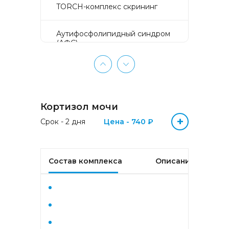
TORCH-комплекс скрининг
Аyтифосфолипидный синдром
(АФС)
БЕЗ ЛИШНИХ ПРОБЛЕМ
(женщины 50-65 лет)
Кортизол мочи
БЕЗ ЛИШНИХ ПРОБЛЕМ
(мужчины 50-65 лет)
+
Срок - 2 дня
Цена - 740 ₽
Биохимический анализ крови
Состав комплекса
Описание
Биохимический анализ крови
базовый
Гастрокомплекс