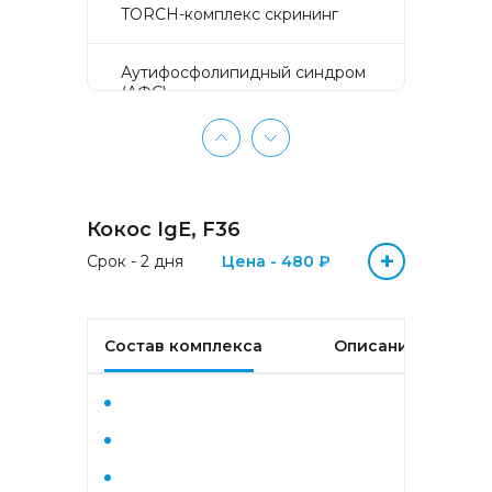
TORCH-комплекс скрининг
Аyтифосфолипидный синдром
(АФС)
БЕЗ ЛИШНИХ ПРОБЛЕМ
(женщины 50-65 лет)
Кокос IgE, F36
БЕЗ ЛИШНИХ ПРОБЛЕМ
(мужчины 50-65 лет)
+
Срок - 2 дня
Цена - 480 ₽
Биохимический анализ крови
Состав комплекса
Описание
Биохимический анализ крови
базовый
Гастрокомплекс