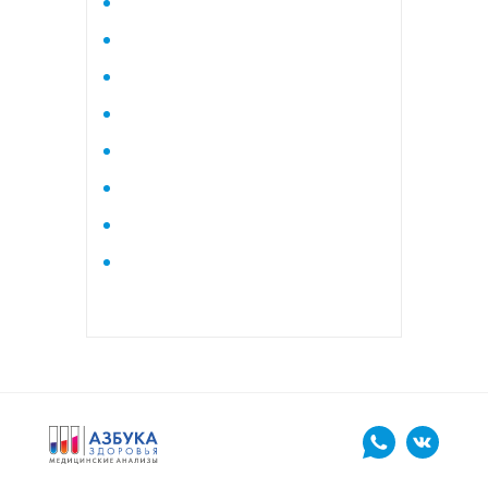
Исследование стероидного
профиля крови методом
тандемной масспектрометрии
Кардиологический
Коагулограмма
Коагулограмма расширенная
Липидный профиль базовый
Липидный профиль
расширенный
Маркеры остеопороза
биохимический