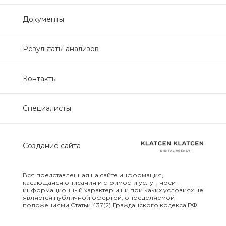
Нефрологический
Документы
биохимический
Обследование печени
Результаты анализов
Обследование печени базовый
Контакты
Обследование щитовидной
Специалисты
железы
Обследование щитовидной
Создание сайта
железы скрининг
Онкологический для женщин
Вся представленная на сайте информация,
биохимический
касающаяся описания и стоимости услуг, носит
информационный характер и ни при каких условиях не
является публичной офертой, определяемой
положениями Статьи 437(2) Гражданского кодекса РФ
Онкологический для мужчин
биохимический