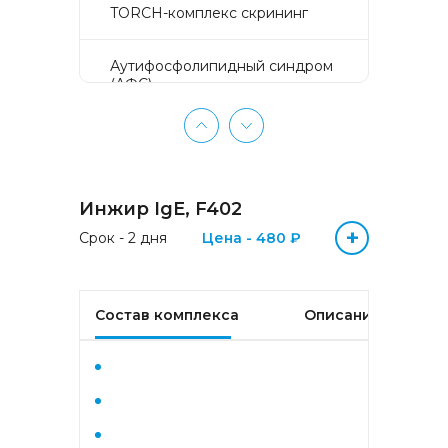
TORCH-комплекс скрининг
Аyтифосфолипидный синдром
(АФС)
БЕЗ ЛИШНИХ ПРОБЛЕМ
(женщины 50-65 лет)
Инжир IgE, F402
БЕЗ ЛИШНИХ ПРОБЛЕМ
(мужчины 50-65 лет)
+
Срок - 2 дня
Цена - 480 ₽
Биохимический анализ крови
Состав комплекса
Описание
Биохимический анализ крови
базовый
Гастрокомплекс