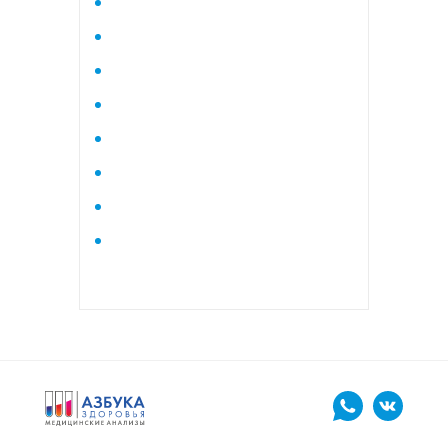
Исследование стероидного
профиля крови методом
тандемной масспектрометрии
Кардиологический
Коагулограмма
Коагулограмма расширенная
Липидный профиль базовый
Липидный профиль
расширенный
Маркеры остеопороза
биохимический