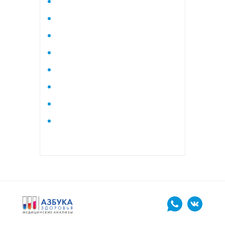
Исследование стероидного
профиля крови методом
тандемной масспектрометрии
Кардиологический
Коагулограмма
Коагулограмма расширенная
Липидный профиль базовый
Липидный профиль
расширенный
Маркеры остеопороза
биохимический