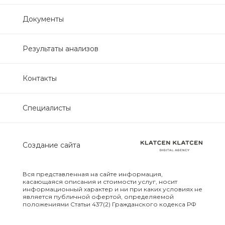
Нефрологический
Документы
биохимический
Обследование печени
Результаты анализов
Обследование печени базовый
Контакты
Обследование щитовидной
Специалисты
железы
Обследование щитовидной
Создание сайта
железы скрининг
Онкологический для женщин
Вся представленная на сайте информация,
биохимический
касающаяся описания и стоимости услуг, носит
информационный характер и ни при каких условиях не
является публичной офертой, определяемой
положениями Статьи 437(2) Гражданского кодекса РФ
Онкологический для мужчин
биохимический