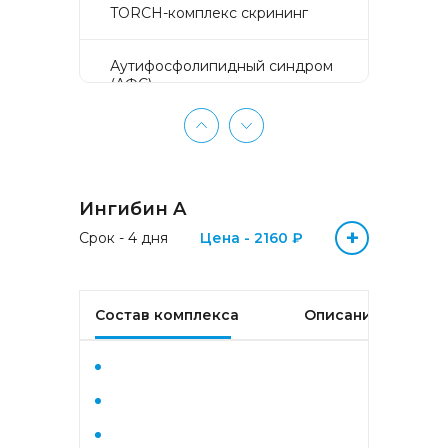
TORCH-комплекс скрининг
Аyтифосфолипидный синдром
(АФС)
БЕЗ ЛИШНИХ ПРОБЛЕМ
(женщины 50-65 лет)
Ингибин A
БЕЗ ЛИШНИХ ПРОБЛЕМ
(мужчины 50-65 лет)
+
Срок - 4 дня
Цена - 2160 ₽
Биохимический анализ крови
Состав комплекса
Описание
Биохимический анализ крови
базовый
Гастрокомплекс