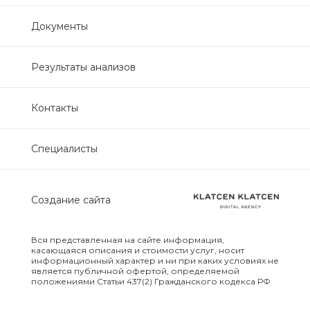
Нефрологический
Документы
биохимический
Обследование печени
Результаты анализов
Обследование печени базовый
Контакты
Обследование щитовидной
Специалисты
железы
Обследование щитовидной
Создание сайта
железы скрининг
Онкологический для женщин
Вся представленная на сайте информация,
биохимический
касающаяся описания и стоимости услуг, носит
информационный характер и ни при каких условиях не
является публичной офертой, определяемой
положениями Статьи 437(2) Гражданского кодекса РФ
Онкологический для мужчин
биохимический