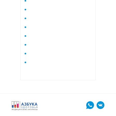
Исследование стероидного
профиля крови методом
тандемной масспектрометрии
Кардиологический
Коагулограмма
Коагулограмма расширенная
Липидный профиль базовый
Липидный профиль
расширенный
Маркеры остеопороза
биохимический