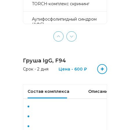
TORCH-комплекс скрининг
Аyтифосфолипидный синдром
(АФС)
БЕЗ ЛИШНИХ ПРОБЛЕМ
(женщины 50-65 лет)
Груша IgG, F94
БЕЗ ЛИШНИХ ПРОБЛЕМ
(мужчины 50-65 лет)
+
Срок - 2 дня
Цена - 600 ₽
Биохимический анализ крови
Состав комплекса
Описание
Биохимический анализ крови
базовый
Гастрокомплекс