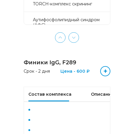
TORCH-комплекс скрининг
Аyтифосфолипидный синдром
(АФС)
БЕЗ ЛИШНИХ ПРОБЛЕМ
(женщины 50-65 лет)
Финики IgG, F289
БЕЗ ЛИШНИХ ПРОБЛЕМ
(мужчины 50-65 лет)
+
Срок - 2 дня
Цена - 600 ₽
Биохимический анализ крови
Состав комплекса
Описание
Биохимический анализ крови
базовый
Гастрокомплекс