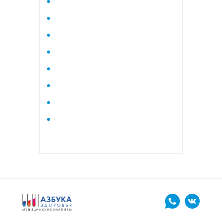
Исследование стероидного
профиля крови методом
тандемной масспектрометрии
Кардиологический
Коагулограмма
Коагулограмма расширенная
Липидный профиль базовый
Липидный профиль
расширенный
Маркеры остеопороза
биохимический