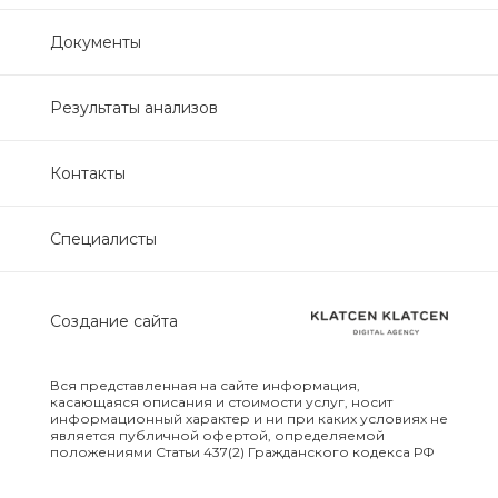
Нефрологический
Документы
биохимический
Обследование печени
Результаты анализов
Обследование печени базовый
Контакты
Обследование щитовидной
Специалисты
железы
Обследование щитовидной
Создание сайта
железы скрининг
Онкологический для женщин
Вся представленная на сайте информация,
биохимический
касающаяся описания и стоимости услуг, носит
информационный характер и ни при каких условиях не
является публичной офертой, определяемой
положениями Статьи 437(2) Гражданского кодекса РФ
Онкологический для мужчин
биохимический