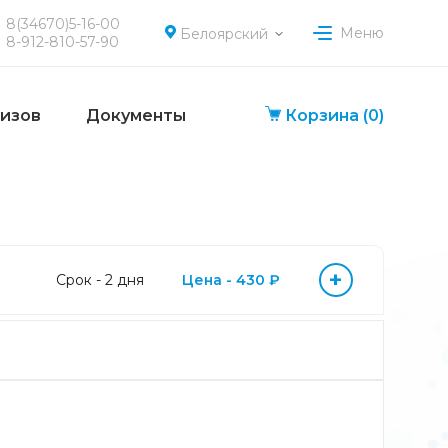
8(34670)5-16-00
Меню
Белоярский
8-912-810-57-90
лизов
Документы
Корзина
(0)
+
Срок - 2 дня
Цена - 430 ₽