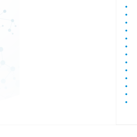
Диагностика гепатитов скрининг
Диагностика дегенеративных
заболеваний позвоночника
Диагностика демиелинизирующих
заболеваний
Диагностика диабета
биохимический
Диагностика нарушений функции
яичников
Диагностика нейрогенных
опухолей
Диагностика паразитарных