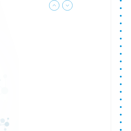
Гематологический (диагностика
анемий)
Гормональный профиль для
женщин
Гормональный профиль для
мужчин
Госпитальный
Госпитальный терапевтический
Госпитальный хирургический