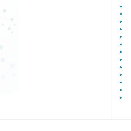
Диагностика гепатитов скрининг
Диагностика дегенеративных
заболеваний позвоночника
Диагностика демиелинизирующих
заболеваний
Диагностика диабета
биохимический
Диагностика нарушений функции
яичников
Диагностика нейрогенных
опухолей
Диагностика паразитарных