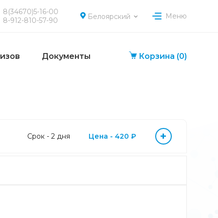
8(34670)5-16-00
Меню
Белоярский
8-912-810-57-90
лизов
Документы
Корзина
(0)
+
Срок - 2 дня
Цена - 420 ₽