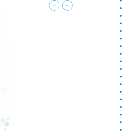
Гематологический (диагностика
анемий)
Гормональный профиль для
женщин
Гормональный профиль для
мужчин
Госпитальный
Госпитальный терапевтический
Госпитальный хирургический